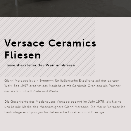
Versace Ceramics
Fliesen
Fliesenhersteller der Premiumklasse
Gianni Versace ist ein Synonym für italienische Exzellenz auf der ganzen
Welt. Seit 1997 arbeitet das Modehaus mit Gardenia Orchidea als Partner
der Wahl und teilt Ziele und Werte.
Die Geschichte des Modehauses Versace beginnt im Jahr 1978, als kleine
und lokale Marke des Modedesigners Gianni Versace. Die Marke Versace ist
heutzutage ein Synonym für italienische Exzellenz und Prestige.