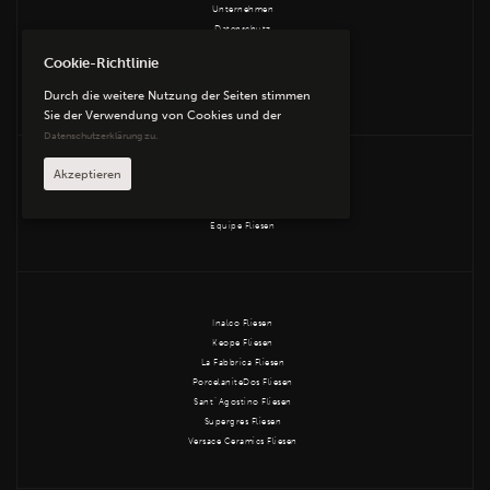
Unternehmen
Datenschutz
Kontakt
Cookie-Richtlinie
AGB
Impressum
Durch die weitere Nutzung der Seiten stimmen
Sie der Verwendung von Cookies und der
Datenschutzerklärung zu.
Akzeptieren
ABK Fliesen
Edimax Astor Fliesen
Equipe Fliesen
Inalco Fliesen
Keope Fliesen
La Fabbrica Fliesen
PorcelaniteDos Fliesen
Sant´Agostino Fliesen
Supergres Fliesen
Versace Ceramics Fliesen