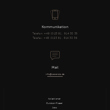
Kommunikation
Telefon: +49 (0)23 81 . 914 30 35
Telefax: +49 (0)23 81 . 914 30 36
Mail
info@cerando.de
Kollektionen
Outdoor-Fliesen
Jobs