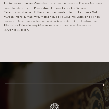
Produzenten Versace Ceramics
aus Italien. In unserem Fliesen-Sortiment
finden Sie die gesamte
Produktpalette von Hersteller Versace
Ceramics
mit diversen Kollektionen wie
Emote, Eterno, Exclusive Gold,
#Greek, Marble, Maximvs, Meteorite, Solid Gold
mit unterschiedlichen
Formaten, Oberflächen, Stärken und Farblichkeiten. Diese hochwertigen
Fliesen aus Feinsteinzeug können innen wie auch teilweise aussen
verwendet werden.