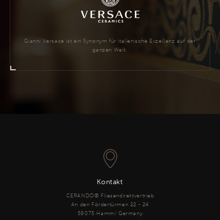
Gianni Versace ist ein Synonym für italienische Exzellenz auf der
ganzen Welt.
Kontakt
CERANDO® Fliesendirektvertrieb
An den Fördertürmen 22 - 24
59075 Hamm/ Germany