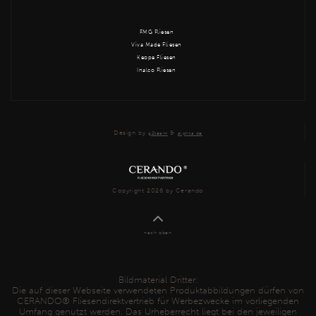
FMG Fliesen
Viva Made Fliesen
Keope Fliesen
Inalco Fliesen
Design by
&
g2team
alphta.de
Copyright 2026 by Cerando
nach oben
Bildmaterial Dritter:
Die auf dieser Webseite verwendeten Produktabbildungen dürfen von
CERANDO® Fliesendirektvertrieb für Werbezwecke im vorliegenden
Umfang genutzt werden. Das Urheberrecht liegt bei den jeweiligen