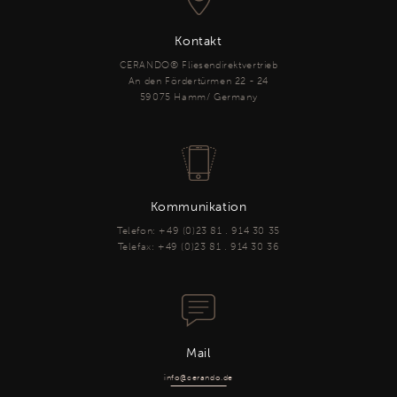
Kontakt
CERANDO® Fliesendirektvertrieb
An den Fördertürmen 22 - 24
59075 Hamm/ Germany
Kommunikation
Telefon: +49 (0)23 81 . 914 30 35
Telefax: +49 (0)23 81 . 914 30 36
Mail
info@cerando.de