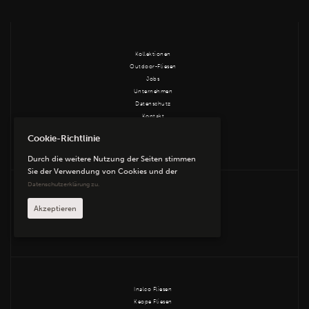
Kollektionen
Outdoor-Fliesen
Jobs
Unternehmen
Datenschutz
Kontakt
AGB
Cookie-Richtlinie
Impressum
Durch die weitere Nutzung der Seiten stimmen
Sie der Verwendung von Cookies und der
Datenschutzerklärung zu.
ABK Fliesen
Akzeptieren
Edimax Astor Fliesen
Equipe Fliesen
Inalco Fliesen
Keope Fliesen