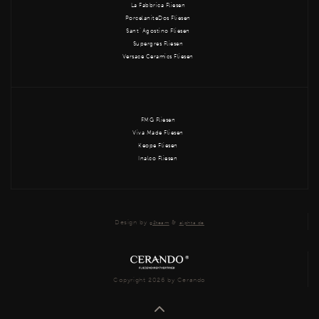
La Fabbrica Fliesen
PorcelaniteDos Fliesen
Sant´Agostino Fliesen
Supergres Fliesen
Versace Ceramics Fliesen
FMG Fliesen
Viva Made Fliesen
Keope Fliesen
Inalco Fliesen
Design by
&
g2team
alphta.de
Copyright 2026 by Cerando