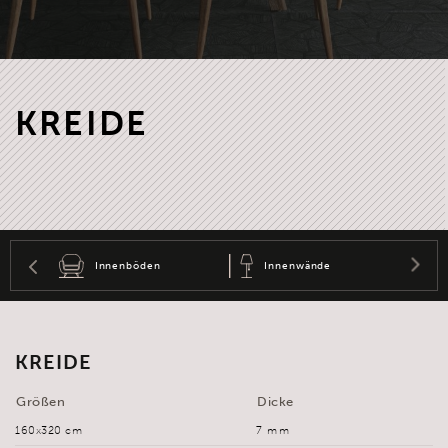
KREIDE
Innenböden
Innenwände
Au
KREIDE
Größen
Dicke
160x320 cm
7 mm