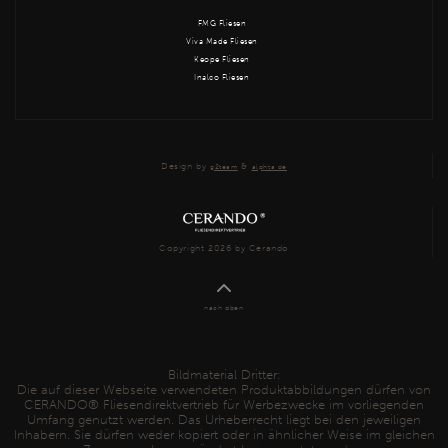
FMG Fliesen
Viva Made Fliesen
Keope Fliesen
Inalco Fliesen
Design by
&
g2team
alphta.de
Copyright 2026 by Cerando
nach oben
Bildmaterial Dritter:
Die auf dieser Webseite verwendeten Produktabbildungen dürfen von
CERANDO® Fliesendirektvertrieb für Werbezwecke im vorliegenden
Umfang genutzt werden. Das Urheberrecht liegt bei den jeweiligen
Inhabern. Sie dürfen weder kopiert oder in ähnlicher Weise im gleichen