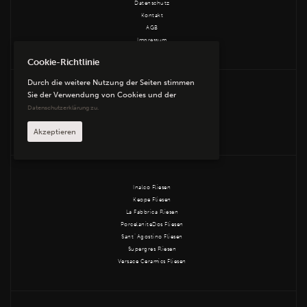
Datenschutz
Kontakt
AGB
Impressum
Cookie-Richtlinie
Durch die weitere Nutzung der Seiten stimmen
Sie der Verwendung von Cookies und der
ABK Fliesen
Datenschutzerklärung zu.
Edimax Astor Fliesen
Equipe Fliesen
Akzeptieren
Inalco Fliesen
Keope Fliesen
La Fabbrica Fliesen
PorcelaniteDos Fliesen
Sant´Agostino Fliesen
Supergres Fliesen
Versace Ceramics Fliesen