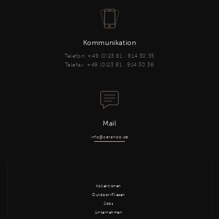
Kommunikation
Telefon: +49 (0)23 81 . 914 30 35
Telefax: +49 (0)23 81 . 914 30 36
Mail
info@cerando.de
Kollektionen
Outdoor-Fliesen
Jobs
Unternehmen