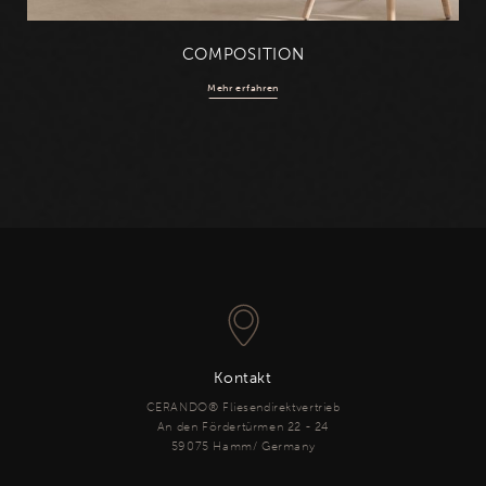
COMPOSITION
Mehr erfahren
Kontakt
CERANDO® Fliesendirektvertrieb
An den Fördertürmen 22 - 24
59075 Hamm/ Germany